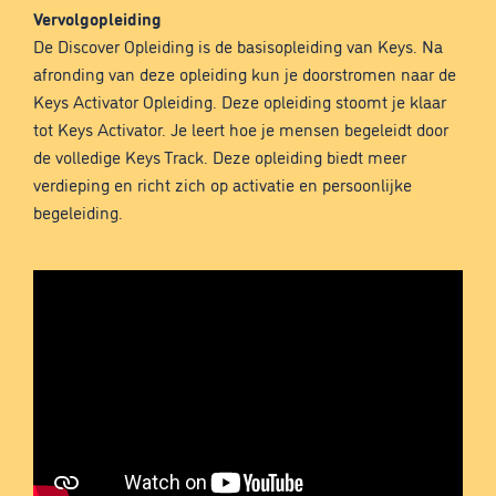
Vervolgopleiding
De Discover Opleiding is de basisopleiding van Keys. Na
afronding van deze opleiding kun je doorstromen naar de
Keys Activator Opleiding. Deze opleiding stoomt je klaar
tot Keys Activator. Je leert hoe je mensen begeleidt door
de volledige Keys Track. Deze opleiding biedt meer
verdieping en richt zich op activatie en persoonlijke
begeleiding.