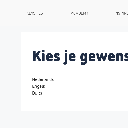
Ga
naar
KEYS TEST
ACADEMY
INSPIR
de
inhoud
Kies je gewens
Nederlands
Engels
Duits