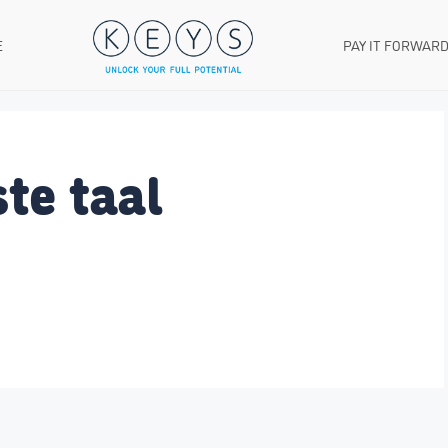
E
PAY IT FORWAR
te taal