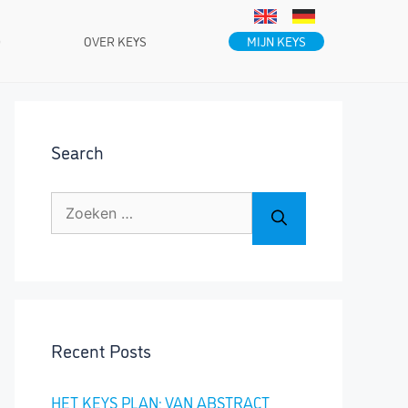
MIJN KEYS
D
OVER KEYS
Search
Zoek
naar:
Recent Posts
HET KEYS PLAN: VAN ABSTRACT