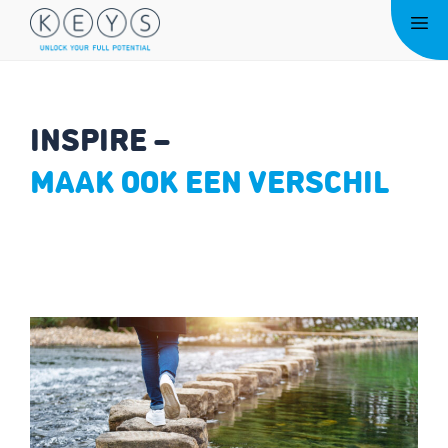
Ga
Me
naar
de
inhoud
INSPIRE –
MAAK OOK EEN VERSCHIL