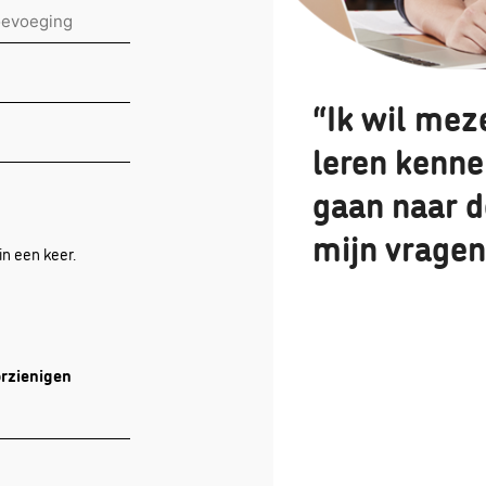
evoeging
“Ik wil mez
leren kenne
gaan naar 
mijn vragen
in een keer.
orzienigen