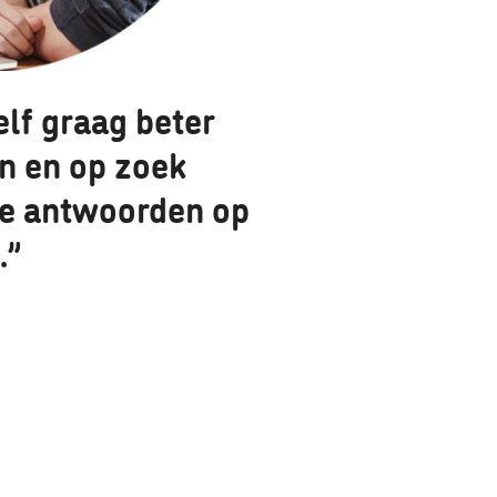
elf graag beter
n en op zoek
de antwoorden op
.”