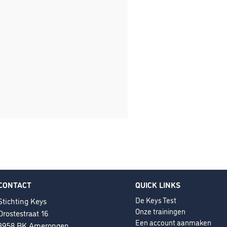
CONTACT
QUICK LINKS
De Keys Test
Stichting Keys
Onze trainingen
Drostestraat 16
Een account aanmaken
3958 BK Amerongen