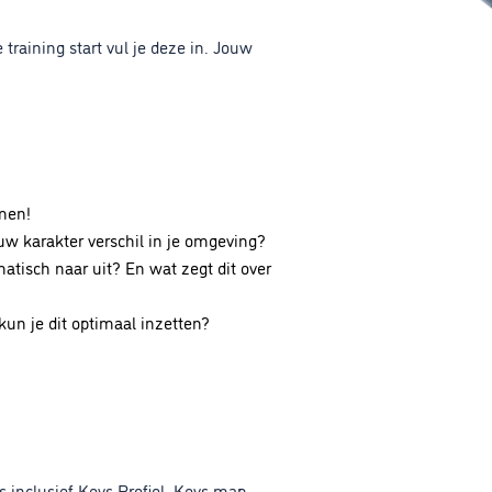
 training start vul je deze in. Jouw
men!
w karakter verschil in je omgeving?
matisch naar uit? En wat zegt dit over
kun je dit optimaal inzetten?
s inclusief Keys Profiel, Keys map,