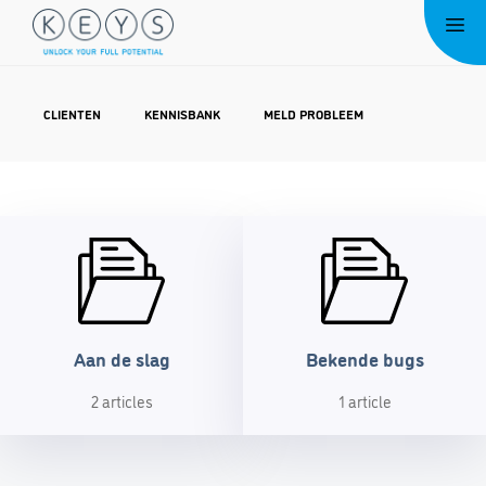
Ga
Me
naar
de
inhoud
CLIENTEN
KENNISBANK
MELD PROBLEEM
Aan de slag
Bekende bugs
2 articles
1 article