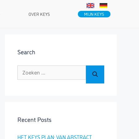
MIJN KEYS
D
OVER KEYS
Search
Zoek
naar:
Recent Posts
HET KEYS PLAN: VAN ABSTRACT