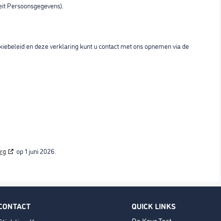
teit Persoonsgegevens).
iebeleid en deze verklaring kunt u contact met ons opnemen via de
rg
op 1 juni 2026.
CONTACT
QUICK LINKS
De Keys Test