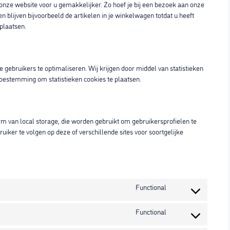
onze website voor u gemakkelijker. Zo hoef je bij een bezoek aan onze
en blijven bijvoorbeeld de artikelen in je winkelwagen totdat u heeft
plaatsen.
 gebruikers te optimaliseren. Wij krijgen door middel van statistieken
 toestemming om statistieken cookies te plaatsen.
rm van local storage, die worden gebruikt om gebruikersprofielen te
iker te volgen op deze of verschillende sites voor soortgelijke
Functional
Consent
to
Functional
service
Consent
wordpress