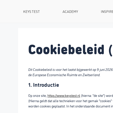
Ga
naar
KEYS TEST
ACADEMY
INSPIR
de
inhoud
Cookiebeleid 
Dit Cookiebeleid is voor het laatst bijgewerkt op 9 juni 20
de Europese Economische Ruimte en Zwitserland.
1. Introductie
Op onze site,
https://www.keystest.nl
(hierna: “de site”) wo
(Hierna geldt dat alle technieken voor het gemak “cookies”
worden cookies geplaatst. In het onderstaande document inf