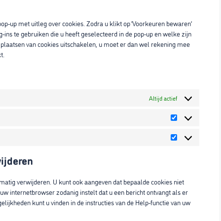
service
diversen
pop-up met uitleg over cookies. Zodra u klikt op ‘Voorkeuren bewaren’
ins te gebruiken die u heeft geselecteerd in de pop-up en welke zijn
 plaatsen van cookies uitschakelen, u moet er dan wel rekening mee
t.
Altijd actief
Statistieken
Marketing
wijderen
matig verwijderen. U kunt ook aangeven dat bepaalde cookies niet
w internetbrowser zodanig instelt dat u een bericht ontvangt als er
lijkheden kunt u vinden in de instructies van de Help-functie van uw