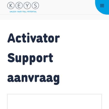
Ga
Me
naar
de
inhoud
Activator
Support
aanvraag