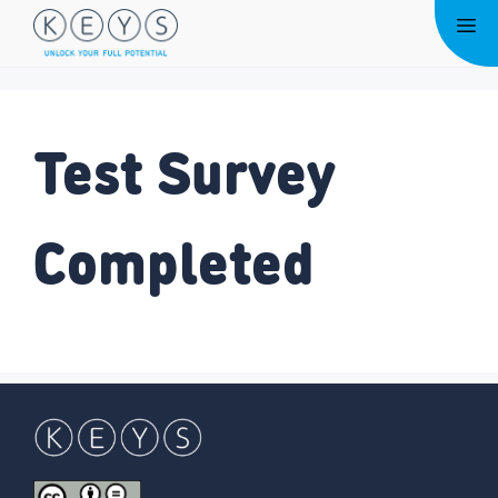
Ga
Me
naar
de
inhoud
Test Survey
Completed