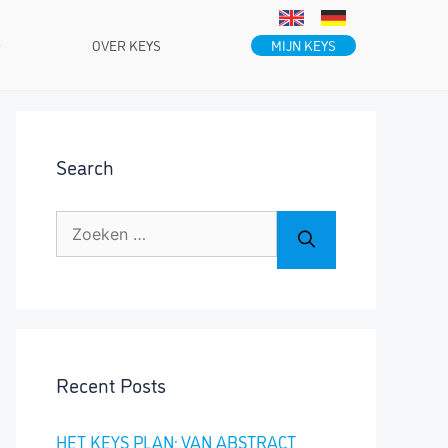
MIJN KEYS
D
OVER KEYS
Search
Zoek
naar:
Recent Posts
HET KEYS PLAN: VAN ABSTRACT